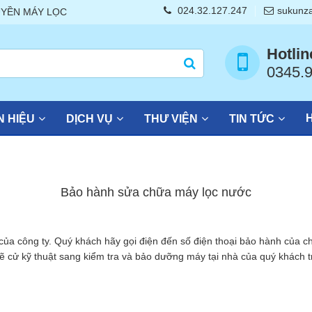
024.32.127.247
sukunz
 MÁY LỌC NƯỚC - Karofi - Kangaroo - AO Smith chính hãng giá tốt n
Hotlin
0345.
H
 HIỆU
DỊCH VỤ
THƯ VIỆN
TIN TỨC
Bảo hành sửa chữa máy lọc nước
của công ty. Quý khách hãy gọi điện đến số điện thoại bảo hành của c
sẽ cử kỹ thuật sang kiểm tra và bảo dưỡng máy tại nhà của quý khách 