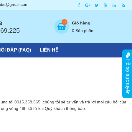
abc@gmail.com
hất thị trường Hà Nội
e
0
Giỏ hàng
969.225
0 Sản phẩm
ỎI ĐÁP (FAQ)
LIÊN HỆ
Hỗ trợ trực tuyến
húng tôi
0915.358.565
, chúng tôi sẽ tư vấn và trả lời mọi câu hỏi của
trong vòng 48h kể từ khi Quý khách thông báo.