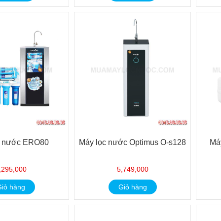
c nước ERO80
Máy lọc nước Optimus O-s128
Má
,295,000
5,749,000
iỏ hàng
Giỏ hàng