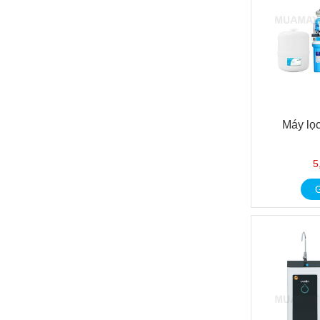
Máy lọ
5
G