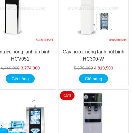
nước nóng lạnh úp bình
Cây nước nóng lạnh hút bình
HCV051
HC300-W
4,440,000
3,774,000
5,670,000
4,819,500
Giỏ hàng
Giỏ hàng
-15%