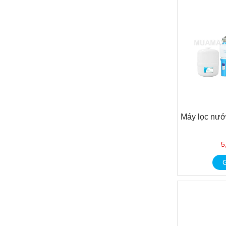
Máy lọc nướ
5
G