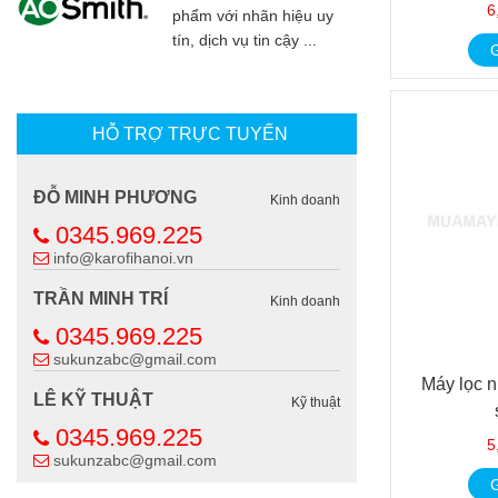
6
phẩm với nhãn hiệu uy
tín, dịch vụ tin cậy ...
G
HỖ TRỢ TRỰC TUYẾN
ĐỖ MINH PHƯƠNG
Kinh doanh
0345.969.225
info@karofihanoi.vn
TRẦN MINH TRÍ
Kinh doanh
0345.969.225
sukunzabc@gmail.com
Máy lọc 
LÊ KỸ THUẬT
Kỹ thuật
0345.969.225
5
sukunzabc@gmail.com
G