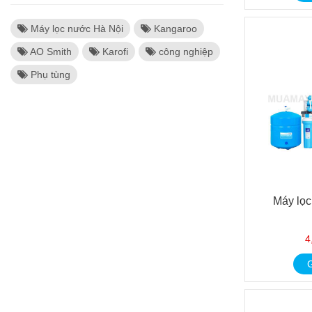
Máy lọc nước Hà Nội
Kangaroo
AO Smith
Karofi
công nghiệp
Phụ tùng
Máy lọ
4
G