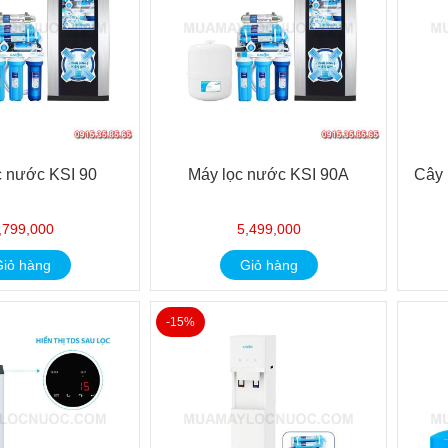
c nước KSI 90
Máy lọc nước KSI 90A
Cây 
,799,000
5,499,000
iỏ hàng
Giỏ hàng
-15%