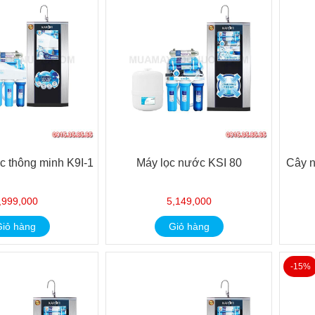
c thông minh K9I-1
Máy lọc nước KSI 80
Cây 
,999,000
5,149,000
iỏ hàng
Giỏ hàng
-15%