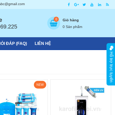
abc@gmail.com
ng Hà Nội
e
0
Giỏ hàng
969.225
0 Sản phẩm
ỎI ĐÁP (FAQ)
LIÊN HỆ
Hỗ trợ trực tuyến
NEW