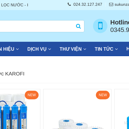
024.32.127.247
sukunz
 - Karofi - Kangaroo - AO Smith chính hãng giá tốt nhất thị trườ
Hotlin
0345.
H
 HIỆU
DỊCH VỤ
THƯ VIỆN
TIN TỨC
ớc KAROFI
NEW
NEW