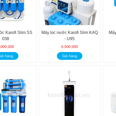
ớc Karofi Slim SS
Máy lọc nước Karofi Slim KAQ
Máy
038
- U95
,000,000
6,500,000
iỏ hàng
Giỏ hàng