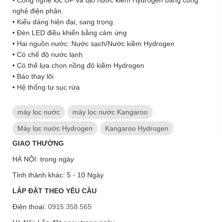
• Công nghệ lọc UF và tạo nước kiềm Hydrogen bằng công
nghệ điện phân.
• Kiểu dáng hiện đại, sang trọng
• Đèn LED điều khiển bằng cảm ứng
• Hai nguồn nước: Nước sạch/Nước kiềm Hydrogen
• Có chế độ nước lạnh
• Có thể lựa chọn nồng độ kiềm Hydrogen
• Báo thay lõi
• Hệ thống tự sục rửa
máy lọc nước
máy lọc nước Kangaroo
Máy lọc nước Hydrogen
Kangaroo Hydrogen
GIAO THƯỜNG
HÀ NỘI: trong ngày
Tỉnh thành khác: 5 - 10 Ngày
LẮP ĐẶT THEO YÊU CẦU
Điện thoại:
0915.358.565