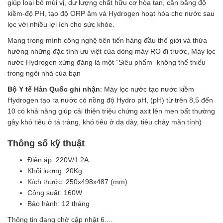
giúp loại bỏ mùi vị, dư lượng chất hữu cơ hòa tan, cân bằng độ
kiềm-độ PH, tạo độ ORP âm và Hydrogen hoạt hóa cho nước sau
lọc với nhiều lợi ích cho sức khỏe.
Mang trong mình công nghệ tiên tiến hàng đầu thế giới và thừa
hưởng những đặc tính ưu việt của dòng máy RO đi trước, Máy lọc
nước Hydrogen xứng đáng là một “Siêu phẩm” không thể thiếu
trong ngôi nhà của bạn
Bộ Y tế Hàn Quốc ghi nhận
: Máy lọc nước tạo nước kiềm
Hydrogen tạo ra nước có nồng độ Hydro pH, (pH) từ trên 8,5 đến
10 có khả năng giúp cải thiện triệu chứng axit lên men bất thường
gây khó tiêu ở tá tràng, khó tiêu ở dạ dày, tiêu chảy mãn tính)
Thông số kỹ thuật
Điện áp: 220V/1.2A
Khối lượng: 20Kg
Kích thước: 250x498x487 (mm)
Công suất: 160W
Bảo hành: 12 tháng
Thông tin đang chờ cập nhật 6....