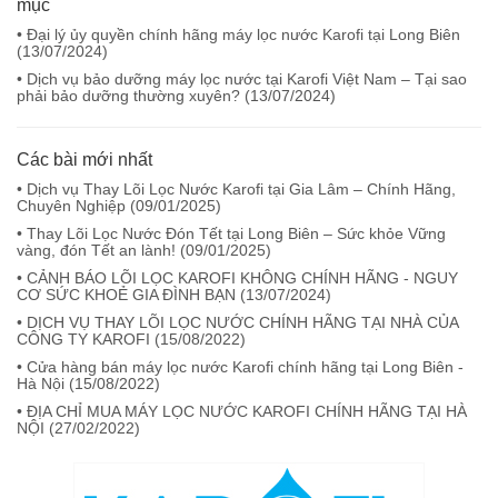
mục
• Đại lý ủy quyền chính hãng máy lọc nước Karofi tại Long Biên
(
13/07/2024
)
• Dịch vụ bảo dưỡng máy lọc nước tại Karofi Việt Nam – Tại sao
phải bảo dưỡng thường xuyên? (
13/07/2024
)
Các bài mới nhất
• Dịch vụ Thay Lõi Lọc Nước Karofi tại Gia Lâm – Chính Hãng,
Chuyên Nghiệp (
09/01/2025
)
• Thay Lõi Lọc Nước Đón Tết tại Long Biên – Sức khỏe Vững
vàng, đón Tết an lành! (
09/01/2025
)
• CẢNH BÁO LÕI LỌC KAROFI KHÔNG CHÍNH HÃNG - NGUY
CƠ SỨC KHOẺ GIA ĐÌNH BẠN (
13/07/2024
)
• DỊCH VỤ THAY LÕI LỌC NƯỚC CHÍNH HÃNG TẠI NHÀ CỦA
CÔNG TY KAROFI (
15/08/2022
)
• Cửa hàng bán máy lọc nước Karofi chính hãng tại Long Biên -
Hà Nội (
15/08/2022
)
• ĐỊA CHỈ MUA MÁY LỌC NƯỚC KAROFI CHÍNH HÃNG TẠI HÀ
NỘI (
27/02/2022
)